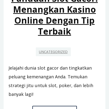
DAN
Menangkan Kasino
TIPS
Online Dengan Tip
Terbaik
UNCATEGORIZED
Jelajahi dunia slot gacor dan tingkatkan
peluang kemenangan Anda. Temukan
strategi jitu untuk slot, poker, dan lebih
banyak lagi!