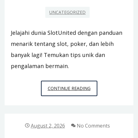
UNCATEGORIZED
Jelajahi dunia SlotUnited dengan panduan
menarik tentang slot, poker, dan lebih
banyak lagi! Temukan tips unik dan
pengalaman bermain.
SLOTUNITED:
CONTINUE READING
PANDUAN
LENGKAP
UNTUK
PECINTA
August 2, 2026
No Comments
KASINO