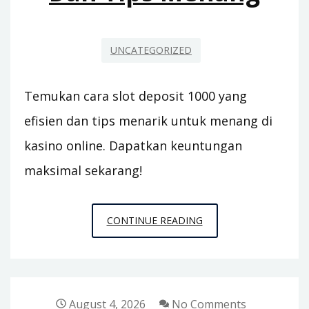
UNCATEGORIZED
Temukan cara slot deposit 1000 yang
efisien dan tips menarik untuk menang di
kasino online. Dapatkan keuntungan
maksimal sekarang!
SLOT
CONTINUE READING
DEPOSIT
1000:
PANDUAN
LENGKAP
August 4, 2026
No Comments