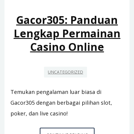
Gacor305: Panduan
Lengkap Permainan
Casino Online
UNCATEGORIZED
Temukan pengalaman luar biasa di
Gacor305 dengan berbagai pilihan slot,
poker, dan live casino!