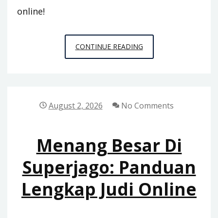
online!
PANDUAN
CONTINUE READING
LENGKAP
SLOT88:
KESERUAN
PERMAINAN
August 2, 2026
No Comments
KASINO
ONLINE
Menang Besar Di
Superjago: Panduan
Lengkap Judi Online