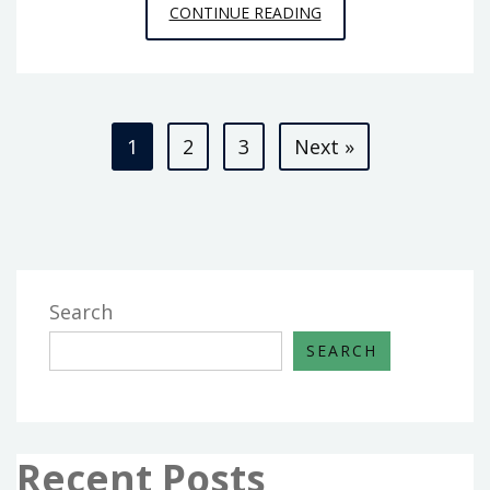
PANDUAN
CONTINUE READING
SLOT
GACOR:
MENANGKAN
Posts
KASINO
1
2
3
Next »
ONLINE
pagination
DENGAN
TIP
TERBAIK
Search
SEARCH
Recent Posts