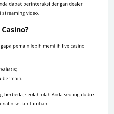
Anda dapat berinteraksi dengan dealer
 streaming video.
 Casino?
gapa pemain lebih memilih live casino:
alistis;
u bermain.
 berbeda, seolah-olah Anda sedang duduk
enalin setiap taruhan.