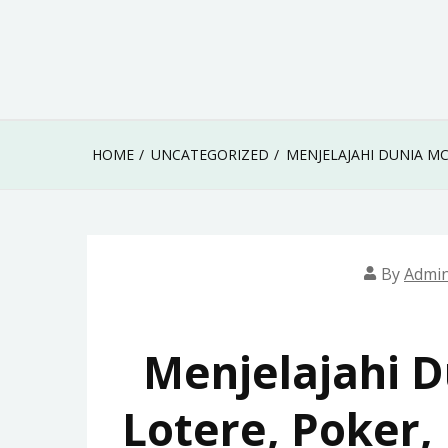
Skip
to
content
HOME
UNCATEGORIZED
MENJELAJAHI DUNIA MC
By
Admi
Menjelajahi D
Lotere, Poker,