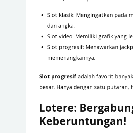
Slot klasik: Mengingatkan pada m
dan angka.
Slot video: Memiliki grafik yang 
Slot progresif: Menawarkan jack
memenangkannya.
Slot progresif
adalah favorit banya
besar. Hanya dengan satu putaran, 
Lotere: Bergabun
Keberuntungan!