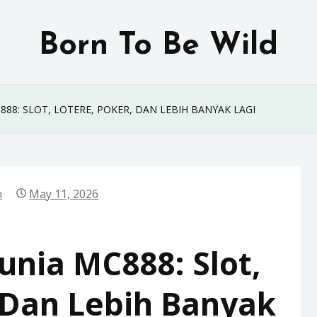
Born To Be Wild
888: SLOT, LOTERE, POKER, DAN LEBIH BANYAK LAGI
n
May 11, 2026
unia MC888: Slot,
 Dan Lebih Banyak