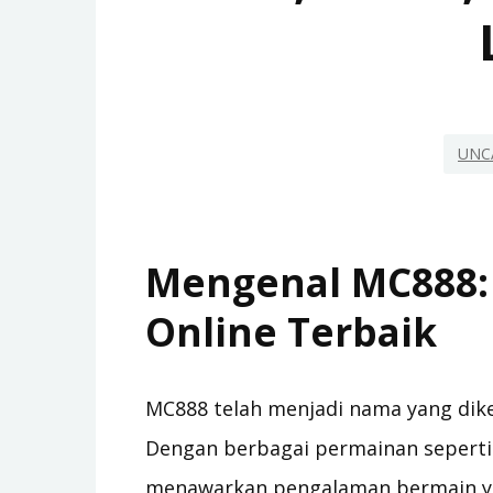
UNC
Mengenal MC888:
Online Terbaik
MC888 telah menjadi nama yang dike
Dengan berbagai permainan seperti s
menawarkan pengalaman bermain yang